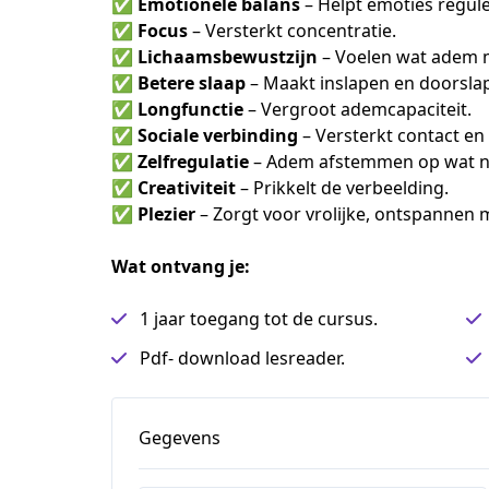
✅ 
Emotionele balans
 – Helpt emoties regul
✅ 
Focus
 – Versterkt concentratie.
✅ 
Lichaamsbewustzijn
 – Voelen wat adem 
✅ 
Betere slaap
 – Maakt inslapen en doorsla
✅ 
Longfunctie
 – Vergroot ademcapaciteit.
✅ 
Sociale verbinding
 – Versterkt contact e
✅ 
Zelfregulatie
 – Adem afstemmen op wat no
✅ 
Creativiteit
 – Prikkelt de verbeelding.
✅ 
Plezier
 – Zorgt voor vrolijke, ontspannen
Wat ontvang je:
1 jaar toegang tot de cursus.
Pdf- download lesreader.
Gegevens