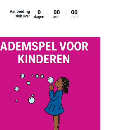
0
00
00
00
Aanbieding
sluit over
dagen
uren
min
sec