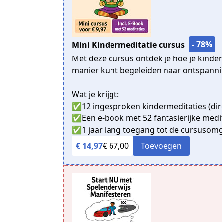
- 78%
Mini Kindermeditatie cursus
Met deze cursus ontdek je hoe je kinde
manier kunt begeleiden naar ontspanning
Wat je krijgt:
✅12 ingesproken kindermeditaties (dire
✅Een e-book met 52 fantasierijke medit
✅1 jaar lang toegang tot de cursusom
€ 14,97
€ 67,00
Toevoegen