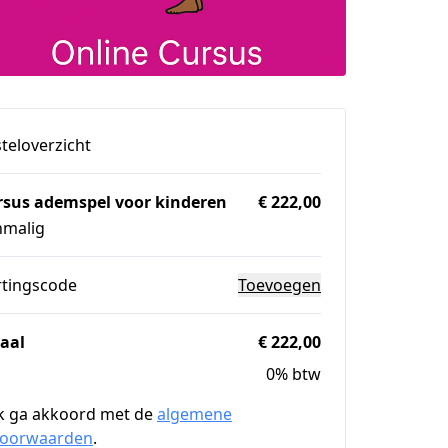
teloverzicht
rsus ademspel voor kinderen
€ 222,00
nmalig
rtingscode
Toevoegen
aal
€ 222,00
0% btw
k ga akkoord met de
algemene
voorwaarden
.