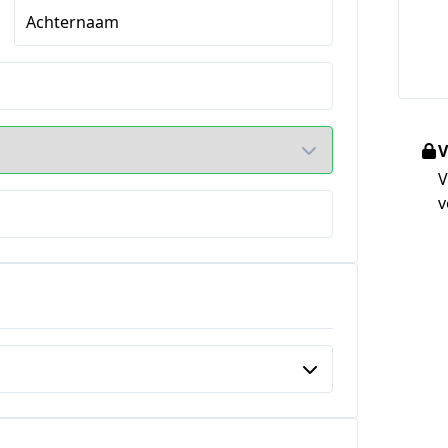
Achternaam
V
V
v