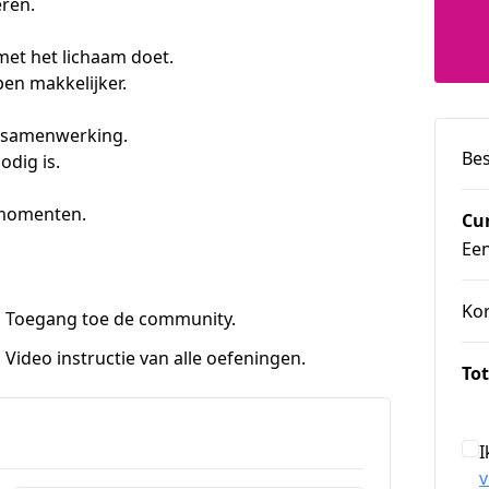
eren.
met het lichaam doet.
pen makkelijker.
n samenwerking.
Bes
dig is.
 momenten.
Cu
Ee
Ko
Toegang toe de community.
Video instructie van alle oefeningen.
Tot
I